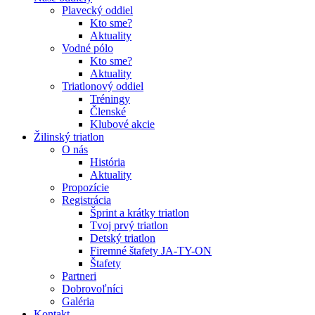
Plavecký oddiel
Kto sme?
Aktuality
Vodné pólo
Kto sme?
Aktuality
Triatlonový oddiel
Tréningy
Členské
Klubové akcie
Žilinský triatlon
O nás
História
Aktuality
Propozície
Registrácia
Šprint a krátky triatlon
Tvoj prvý triatlon
Detský triatlon
Firemné štafety JA-TY-ON
Štafety
Partneri
Dobrovoľníci
Galéria
Kontakt