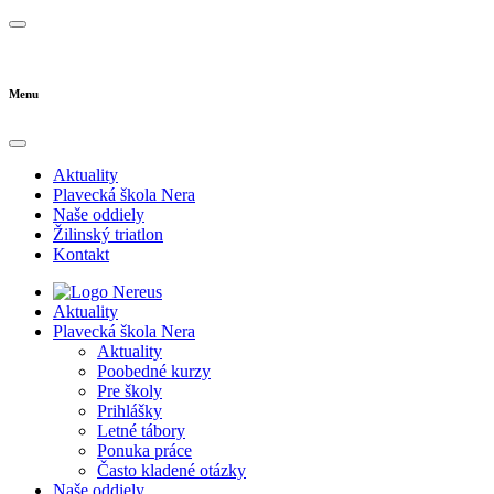
Menu
Aktuality
Plavecká škola Nera
Naše oddiely
Žilinský triatlon
Kontakt
Aktuality
Plavecká škola Nera
Aktuality
Poobedné kurzy
Pre školy
Prihlášky
Letné tábory
Ponuka práce
Často kladené otázky
Naše oddiely