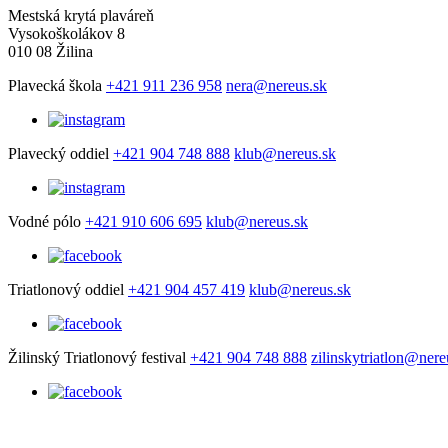
Mestská krytá plaváreň
Vysokoškolákov 8
010 08 Žilina
Plavecká škola
+421 911 236 958
nera@nereus.sk
Plavecký oddiel
+421 904 748 888
klub@nereus.sk
Vodné pólo
+421 910 606 695
klub@nereus.sk
Triatlonový oddiel
+421 904 457 419
klub@nereus.sk
Žilinský Triatlonový festival
+421 904 748 888
zilinskytriatlon@nere