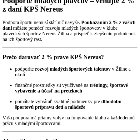
Podporte mladých plavcov – venujte 2 %
z daní KPŠ Nereus
Podpora športu nemusí stáť nič navyše.
Poukázaním 2 % z vašich
daní
môžete pomôcť rozvoju mladých športovcov v klube
plaveckých športov Nereus Žilina a prispieť k zlepšeniu podmienok
na ich športový rast.
Prečo darovať 2 % práve KPŠ Nereus?
podporíte
rozvoj mladých športových talentov
v Žiline a
okolí
finančné prostriedky sú využívané na
tréningy, športové
vybavenie a účasť na pretekoch
pomáhate vytvárať kvalitné podmienky pre
dlhodobú
športovú prípravu detí a mládeže
Vaša podpora má priamy vplyv na fungovanie klubu a každodennú
prácu s mladými športovcami.