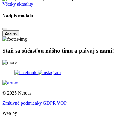
Všetky aktuality
Nadpis modalu
Zavrieť
Staň sa súčasťou nášho tímu a plávaj s nami!
© 2025 Nereus
Zmluvné podmienky
|
GDPR
|
VOP
Web by
GrafickePrace.sk