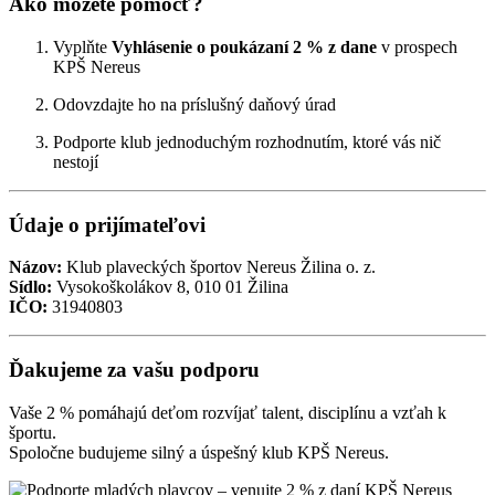
Ako môžete pomôcť?
Vyplňte
Vyhlásenie o poukázaní 2 % z dane
v prospech
KPŠ Nereus
Odovzdajte ho na príslušný daňový úrad
Podporte klub jednoduchým rozhodnutím, ktoré vás nič
nestojí
Údaje o prijímateľovi
Názov:
Klub plaveckých športov Nereus Žilina o. z.
Sídlo:
Vysokoškolákov 8, 010 01 Žilina
IČO:
31940803
Ďakujeme za vašu podporu
Vaše 2 % pomáhajú deťom rozvíjať talent, disciplínu a vzťah k
športu.
Spoločne budujeme silný a úspešný klub KPŠ Nereus.