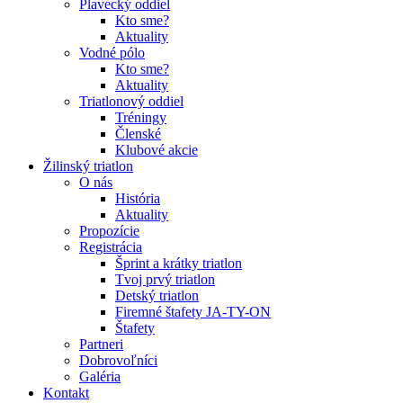
Plavecký oddiel
Kto sme?
Aktuality
Vodné pólo
Kto sme?
Aktuality
Triatlonový oddiel
Tréningy
Členské
Klubové akcie
Žilinský triatlon
O nás
História
Aktuality
Propozície
Registrácia
Šprint a krátky triatlon
Tvoj prvý triatlon
Detský triatlon
Firemné štafety JA-TY-ON
Štafety
Partneri
Dobrovoľníci
Galéria
Kontakt