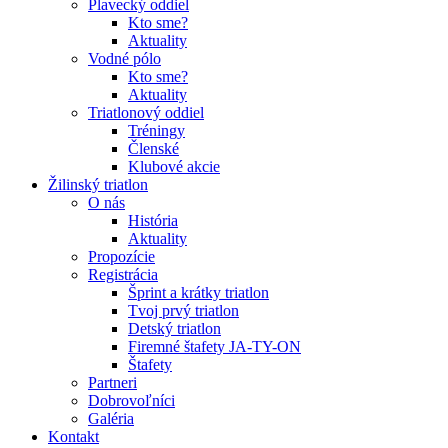
Plavecký oddiel
Kto sme?
Aktuality
Vodné pólo
Kto sme?
Aktuality
Triatlonový oddiel
Tréningy
Členské
Klubové akcie
Žilinský triatlon
O nás
História
Aktuality
Propozície
Registrácia
Šprint a krátky triatlon
Tvoj prvý triatlon
Detský triatlon
Firemné štafety JA-TY-ON
Štafety
Partneri
Dobrovoľníci
Galéria
Kontakt