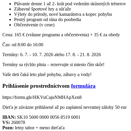
Plávanie denne 1 až 2- krát pod vedením skúsených trénerov
Zábavné športové hry a súťaže
Výlety do prírody, nové kamarátstva a kopec pohybu
Pestrý program od rána do poobedia
Občerstvenie (v cene)
Cena: 165 € (vrátane programu a občerstvenia) + 35 € za obedy
Čas: od 8:00 do 16:00
Termíny: 6. 7. - 10. 7. 2026 alebo 17. 8. - 21. 8. 2026
Termíny sa rýchlo plnia – rezervujte si miesto čím skôr!
Vaše deti čaká leto plné pohybu, zábavy a vody!
Prihlásenie prostredníctvom
formulára
https://forms.gle/HKVuCajuNMHApXen8
Dieťa je záväzne prihlásené až po zaplatení nevratnej zálohy 50 eur
IBAN:
SK10 5600 0000 0056 8519 6001
VS:
260078
Pozn:
letny tabor + meno dieťaťa