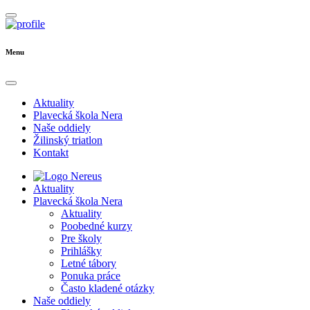
Menu
Aktuality
Plavecká škola Nera
Naše oddiely
Žilinský triatlon
Kontakt
Aktuality
Plavecká škola Nera
Aktuality
Poobedné kurzy
Pre školy
Prihlášky
Letné tábory
Ponuka práce
Často kladené otázky
Naše oddiely