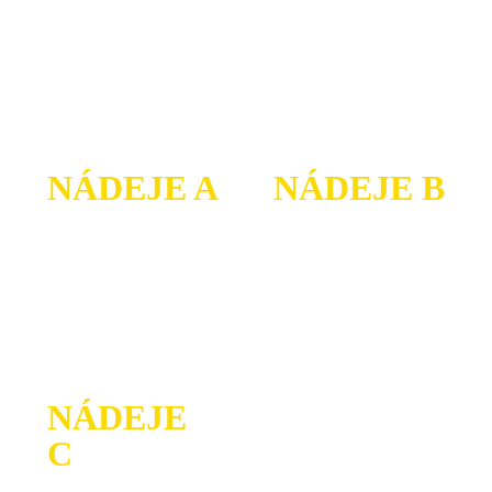
350 m plávanie
200 m plávanie
10 km bicykel
6 km bicykel
2 km beh
1 km beh
NÁDEJE A
NÁDEJE B
10 – 11 rokov
8 – 9 rokov
100 m plávanie
50 m plávanie
3 km bicykel
1,5 km bicykel
500 m beh
250 m beh
NÁDEJE
C