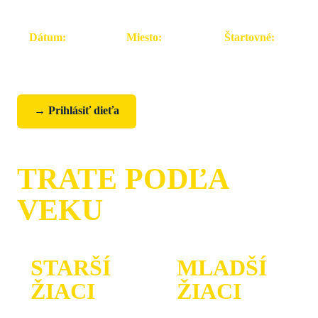
Dátum:
Miesto:
Štartovné:
Sobota 15. 8.
Vodné dielo
od 20 €
2026
Žilina
→ Prihlásiť dieťa
Stiahnuť PDF propozície
TRATE PODĽA
VEKU
STARŠÍ
MLADŠÍ
ŽIACI
ŽIACI
14 – 15 rokov
12 – 13 rokov