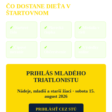
ČO DOSTANE DIEŤA V
ŠTARTOVNOM
✓
Štartové
✓
Plavecká
✓
Medaila v
číslo
čiapka
cieli
✓
Čipové
✓
✓
Výsledky
meranie
Občerstvenie
online
PRIHLÁS MLADÉHO
TRIATLONISTU
Nádeje, mladší a starší žiaci · sobota 15.
august 2026
PRIHLÁSIŤ CEZ STÚ