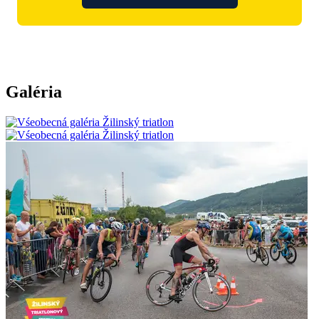
Detské preteky sú súčasťou Žilinského triatlonového festivalu
2026.
Galéria