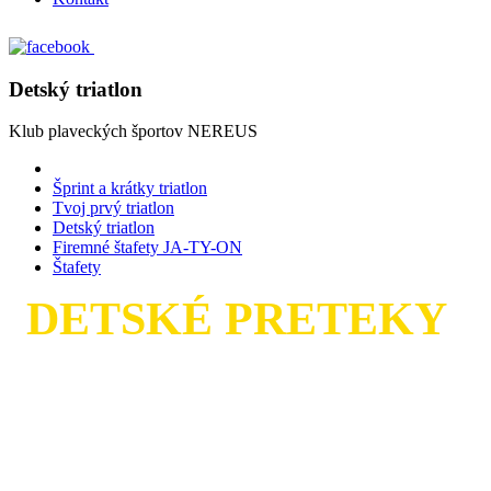
Detský triatlon
Klub plaveckých športov
NEREUS
Šprint a krátky triatlon
Tvoj prvý triatlon
Detský triatlon
Firemné štafety JA-TY-ON
Štafety
DETSKÉ PRETEKY
Nádeje, mladší a starší žiaci na Žilinskom
triatlonovom festivale 2026. Bezpečné trate podľa
veku detí, medaila v cieli a atmosféra veľkých
pretekov pri Vodnom diele Žilina.