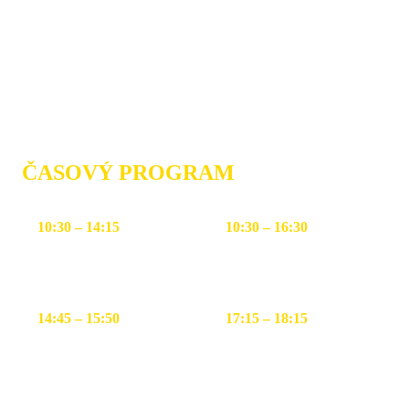
7 rokov a mladší
25 m plávanie
500 m bicykel
120 m beh
ČASOVÝ PROGRAM
10:30 – 14:15
10:30 – 16:30
Prezentácia starší a
Prezentácia nádeje A, B,
mladší žiaci
C
14:45 – 15:50
17:15 – 18:15
Štarty starších a mladších
Štarty nádejí A, B, C
žiakov