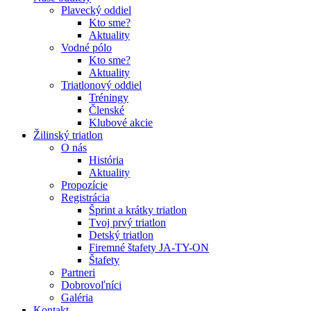
Plavecký oddiel
Kto sme?
Aktuality
Vodné pólo
Kto sme?
Aktuality
Triatlonový oddiel
Tréningy
Členské
Klubové akcie
Žilinský triatlon
O nás
História
Aktuality
Propozície
Registrácia
Šprint a krátky triatlon
Tvoj prvý triatlon
Detský triatlon
Firemné štafety JA-TY-ON
Štafety
Partneri
Dobrovoľníci
Galéria
Kontakt