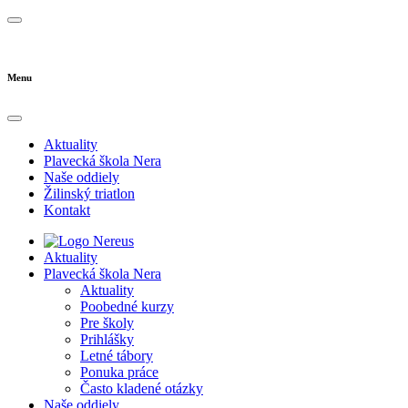
Menu
Aktuality
Plavecká škola Nera
Naše oddiely
Žilinský triatlon
Kontakt
Aktuality
Plavecká škola Nera
Aktuality
Poobedné kurzy
Pre školy
Prihlášky
Letné tábory
Ponuka práce
Často kladené otázky
Naše oddiely